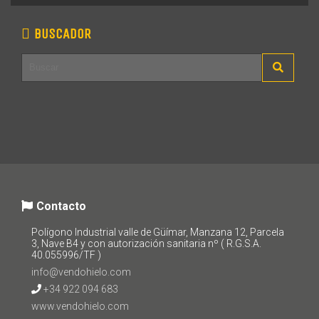
BUSCADOR
Contacto
Polígono Industrial valle de Güímar, Manzana 12, Parcela
3, Nave B4 y con autorización sanitaria nº ( R.G.S.A.
40.055996/TF )
info@vendohielo.com
+34 922 094 683
www.vendohielo.com