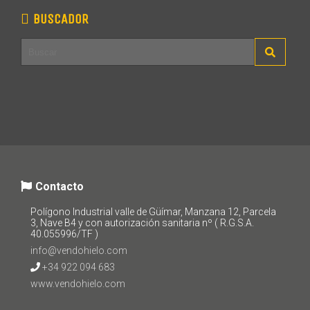
BUSCADOR
Contacto
Polígono Industrial valle de Güímar, Manzana 12, Parcela
3, Nave B4 y con autorización sanitaria nº ( R.G.S.A.
40.055996/TF )
info@vendohielo.com
+34 922 094 683
www.vendohielo.com